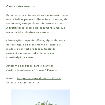
Caúna -
Ilex dumosa
Características:
árvore de raiz pivotante, copa
oval e folhas perenes. Floração expressiva, de
cor branca, com perfume, de outubro a abril.
A frutificação ocorre de dezembro a maio, é
ornamental e atrativa para aves.
Observações:
espécie clímax, típica de mata
de restinga. Seu crescimento é lento e a
muda é de difícil produção. Gosta de
exposição plena ao sol e de solo com
constituição arenosa.
Ambiente adequado para o plantio:
Jardins Residenciais / Praças / Parques
Matriz:
Parque da Lagoa do Peri -
27° 46’
44.5” S 48° 29’ 58.1” O