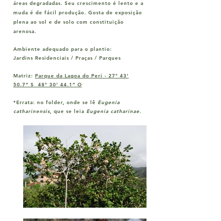
áreas degradadas. Seu crescimento é lento e a
muda é de fácil produção. Gosta de exposição
plena ao sol e de solo com constituição
arenosa.
Ambiente adequado para o plantio:
Jardins Residenciais / Praças / Parques
Matriz:
Parque da Lagoa do Peri -
27° 43’
50.7” S 48° 30’ 44.1” O
*Errata:
no folder, onde se lê
Eugenia
catharinensis
, que se leia
Eugenia catharinae
.