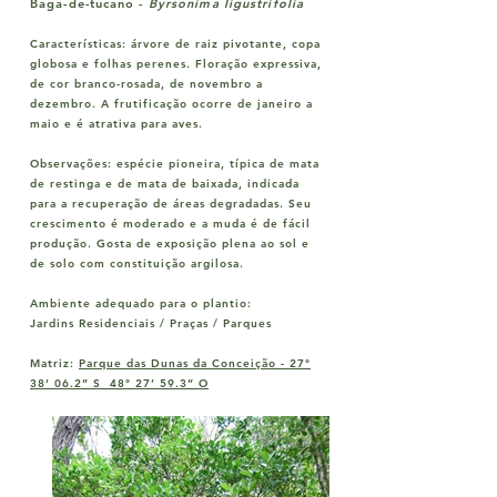
Baga-de-tucano -
Byrsonima ligustrifolia
Características:
árvore de raiz pivotante, copa
globosa e folhas perenes. Floração expressiva,
de cor branco-rosada, de novembro a
dezembro. A frutificação ocorre de janeiro a
maio e é atrativa para aves.
Observações:
espécie pioneira, típica de mata
de restinga e de mata de baixada, indicada
para a recuperação de áreas degradadas. Seu
crescimento é moderado e a muda é de fácil
produção. Gosta de exposição plena ao sol e
de solo com constituição argilosa.
Ambiente adequado para o plantio:
Jardins Residenciais / Praças / Parques
Matriz:
Parque das Dunas da Conceição -
27°
38’ 06.2” S 48° 27’ 59.3” O