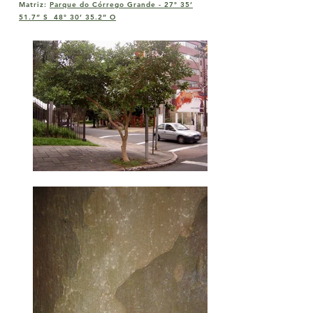
Matriz:
Parque do Córrego Grande -
27° 35’
51.7” S 48° 30’ 35.2” O